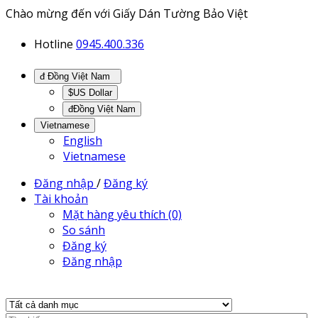
Chào mừng đến với Giấy Dán Tường Bảo Việt
Hotline
0945.400.336
đ Đồng Việt Nam
$US Dollar
đĐồng Việt Nam
Vietnamese
English
Vietnamese
Đăng nhập
/
Đăng ký
Tài khoản
Mặt hàng yêu thích (0)
So sánh
Đăng ký
Đăng nhập