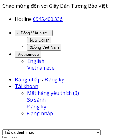
Chào mừng đến với Giấy Dán Tường Bảo Việt
Hotline
0945.400.336
đ Đồng Việt Nam
$US Dollar
đĐồng Việt Nam
Vietnamese
English
Vietnamese
Đăng nhập
/
Đăng ký
Tài khoản
Mặt hàng yêu thích (0)
So sánh
Đăng ký
Đăng nhập