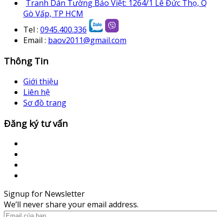
Tranh Dán Tường Bảo Việt: 1264/1 Lê Đức Thọ, Q
Gò Vấp, TP HCM
Tel :
0945.400.336
Email :
baov2011@gmail.com
Thông Tin
Giới thiệu
Liên hệ
Sơ đồ trang
Đăng ký tư vấn
Signup for Newsletter
We’ll never share your email address.