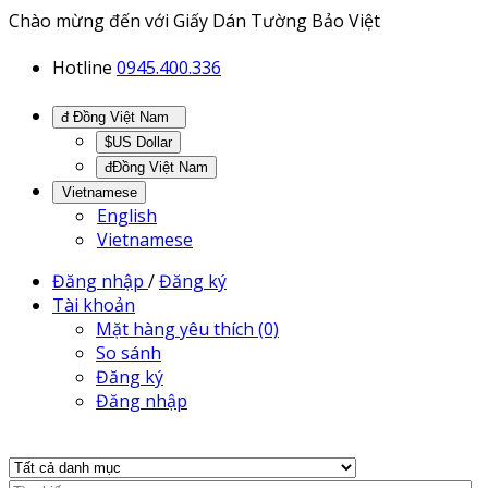
Chào mừng đến với Giấy Dán Tường Bảo Việt
Hotline
0945.400.336
đ Đồng Việt Nam
$US Dollar
đĐồng Việt Nam
Vietnamese
English
Vietnamese
Đăng nhập
/
Đăng ký
Tài khoản
Mặt hàng yêu thích (0)
So sánh
Đăng ký
Đăng nhập