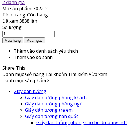
2 đánh giá
Mã sản phẩm:
3022-2
Tình trạng:
Còn hàng
Đã xem
3838 lần
Số lượng
Thêm vào danh sách yêu thích
Thêm vào so sánh
Share This
Danh mục
Giỏ hàng
Tài khoản
Tìm kiếm
Vừa xem
Danh mục sản phẩm
×
Giấy dán tường
Giấy dán tường phòng khách
Giấy dán tường phòng ngủ
Giấy dán tường trẻ em
Giấy dán tường hàn quốc
Giấy dán tường phòng cho bé dreamword 