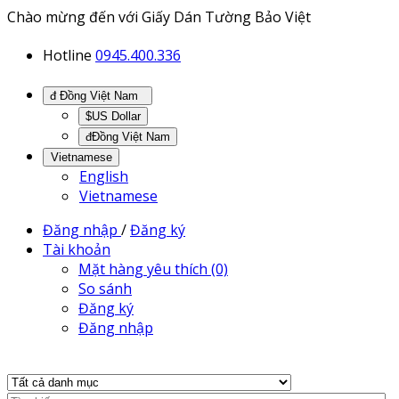
Chào mừng đến với Giấy Dán Tường Bảo Việt
Hotline
0945.400.336
đ Đồng Việt Nam
$US Dollar
đĐồng Việt Nam
Vietnamese
English
Vietnamese
Đăng nhập
/
Đăng ký
Tài khoản
Mặt hàng yêu thích (0)
So sánh
Đăng ký
Đăng nhập