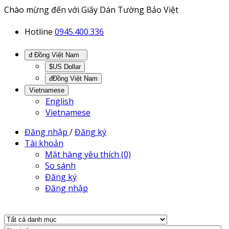
Chào mừng đến với Giấy Dán Tường Bảo Việt
Hotline
0945.400.336
đ Đồng Việt Nam
$US Dollar
đĐồng Việt Nam
Vietnamese
English
Vietnamese
Đăng nhập
/
Đăng ký
Tài khoản
Mặt hàng yêu thích (0)
So sánh
Đăng ký
Đăng nhập