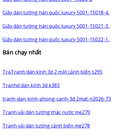
Giấy dán tường hàn quốc luxury 5001-15018-4..
Giấy dán tường hàn quốc luxury 5001-15021-3..
Giấy dán tường hàn quốc luxury 5001-15022-1..
Bán chạy nhất
TraTranh dán kính 3d 2 mặt cảnh biển s295
Tranhd dán kính 3d k383
tranh-dan-kinh-phong-canh-3d 2mat-n2026-73
Tranh vải dán tường thác nước me279
Tranh vải dán tường cảnh biển me278