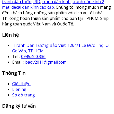
tranh dán tường 3D
,
tranh dán kính
,
tranh dán kính 2
mặt
,
decal dán kính cao cấp
. Chúng tôi mong muốn mang
đến khách hàng những sản phẩm với dịch vụ tốt nhất.
Thi công hoàn thiện sản phẩm cho bạn tại TPHCM. Ship
hàng toàn quốc Việt Nam và Quốc Tế.
Liên hệ
Tranh Dán Tường Bảo Việt: 1264/1 Lê Đức Thọ, Q
Gò Vấp, TP HCM
Tel :
0945.400.336
Email :
baov2011@gmail.com
Thông Tin
Giới thiệu
Liên hệ
Sơ đồ trang
Đăng ký tư vấn