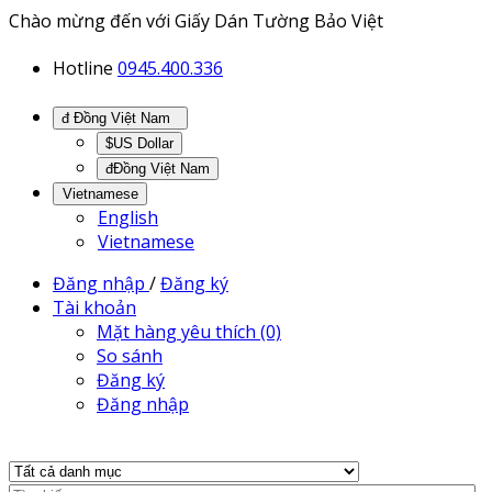
Chào mừng đến với Giấy Dán Tường Bảo Việt
Hotline
0945.400.336
đ Đồng Việt Nam
$US Dollar
đĐồng Việt Nam
Vietnamese
English
Vietnamese
Đăng nhập
/
Đăng ký
Tài khoản
Mặt hàng yêu thích (0)
So sánh
Đăng ký
Đăng nhập