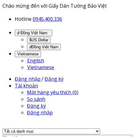
Chào mừng đến với Giấy Dán Tường Bảo Việt
Hotline
0945.400.336
đ Đồng Việt Nam
$US Dollar
đĐồng Việt Nam
Vietnamese
English
Vietnamese
Đăng nhập
/
Đăng ký
Tài khoản
Mặt hàng yêu thích (0)
So sánh
Đăng ký
Đăng nhập