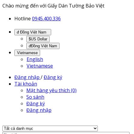
Chào mừng đến với Giấy Dán Tường Bảo Việt
Hotline
0945.400.336
đ Đồng Việt Nam
$US Dollar
đĐồng Việt Nam
Vietnamese
English
Vietnamese
Đăng nhập
/
Đăng ký
Tài khoản
Mặt hàng yêu thích (0)
So sánh
Đăng ký
Đăng nhập