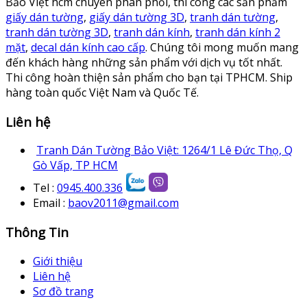
Bảo Việt hcm chuyên phân phối, thi công các sản phẩm
giấy dán tường
,
giấy dán tường 3D
,
tranh dán tường
,
tranh dán tường 3D
,
tranh dán kính
,
tranh dán kính 2
mặt
,
decal dán kính cao cấp
. Chúng tôi mong muốn mang
đến khách hàng những sản phẩm với dịch vụ tốt nhất.
Thi công hoàn thiện sản phẩm cho bạn tại TPHCM. Ship
hàng toàn quốc Việt Nam và Quốc Tế.
Liên hệ
Tranh Dán Tường Bảo Việt: 1264/1 Lê Đức Thọ, Q
Gò Vấp, TP HCM
Tel :
0945.400.336
Email :
baov2011@gmail.com
Thông Tin
Giới thiệu
Liên hệ
Sơ đồ trang