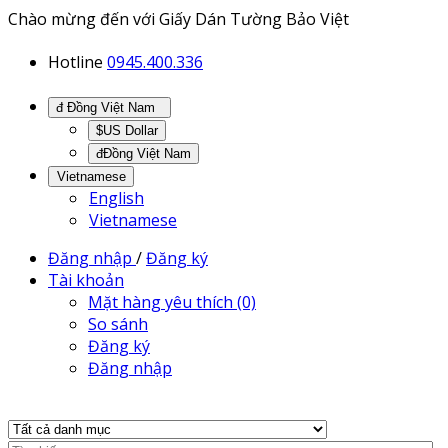
Chào mừng đến với Giấy Dán Tường Bảo Việt
Hotline
0945.400.336
đ Đồng Việt Nam
$US Dollar
đĐồng Việt Nam
Vietnamese
English
Vietnamese
Đăng nhập
/
Đăng ký
Tài khoản
Mặt hàng yêu thích (0)
So sánh
Đăng ký
Đăng nhập