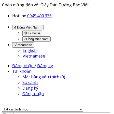
Chào mừng đến với Giấy Dán Tường Bảo Việt
Hotline
0945.400.336
đ Đồng Việt Nam
$US Dollar
đĐồng Việt Nam
Vietnamese
English
Vietnamese
Đăng nhập
/
Đăng ký
Tài khoản
Mặt hàng yêu thích (0)
So sánh
Đăng ký
Đăng nhập