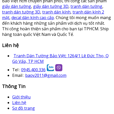
Bảo Việt hcm chuyên phân phối, thi công các sản phẩm
giấy dán tường
,
giấy dán tường 3D
,
tranh dán tường
,
tranh dán tường 3D
,
tranh dán kính
,
tranh dán kính 2
mặt
,
decal dán kính cao cấp
. Chúng tôi mong muốn mang
đến khách hàng những sản phẩm với dịch vụ tốt nhất.
Thi công hoàn thiện sản phẩm cho bạn tại TPHCM. Ship
hàng toàn quốc Việt Nam và Quốc Tế.
Liên hệ
Tranh Dán Tường Bảo Việt: 1264/1 Lê Đức Thọ, Q
Gò Vấp, TP HCM
Tel :
0945.400.336
Email :
baov2011@gmail.com
Thông Tin
Giới thiệu
Liên hệ
Sơ đồ trang