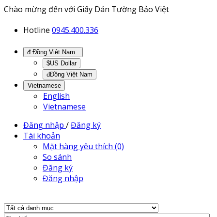
Chào mừng đến với Giấy Dán Tường Bảo Việt
Hotline
0945.400.336
đ Đồng Việt Nam
$US Dollar
đĐồng Việt Nam
Vietnamese
English
Vietnamese
Đăng nhập
/
Đăng ký
Tài khoản
Mặt hàng yêu thích (0)
So sánh
Đăng ký
Đăng nhập