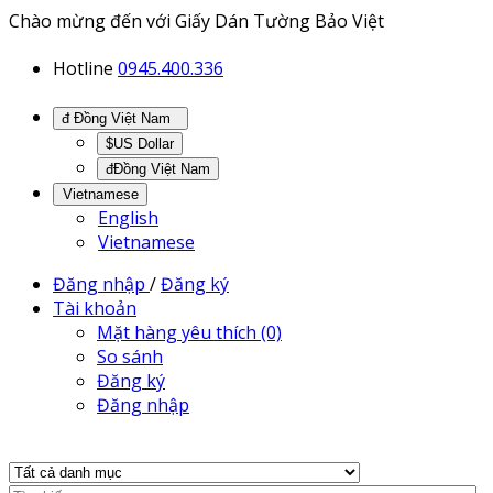
Chào mừng đến với Giấy Dán Tường Bảo Việt
Hotline
0945.400.336
đ Đồng Việt Nam
$US Dollar
đĐồng Việt Nam
Vietnamese
English
Vietnamese
Đăng nhập
/
Đăng ký
Tài khoản
Mặt hàng yêu thích (0)
So sánh
Đăng ký
Đăng nhập