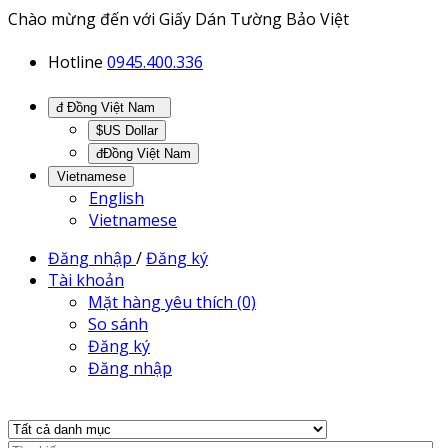
Chào mừng đến với Giấy Dán Tường Bảo Việt
Hotline
0945.400.336
đ Đồng Việt Nam
$US Dollar
đĐồng Việt Nam
Vietnamese
English
Vietnamese
Đăng nhập
/
Đăng ký
Tài khoản
Mặt hàng yêu thích (0)
So sánh
Đăng ký
Đăng nhập