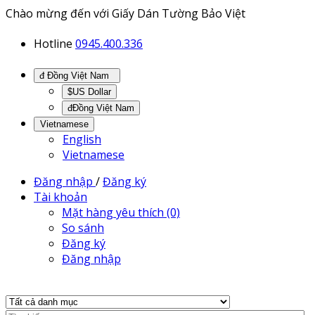
Chào mừng đến với Giấy Dán Tường Bảo Việt
Hotline
0945.400.336
đ Đồng Việt Nam
$US Dollar
đĐồng Việt Nam
Vietnamese
English
Vietnamese
Đăng nhập
/
Đăng ký
Tài khoản
Mặt hàng yêu thích (0)
So sánh
Đăng ký
Đăng nhập