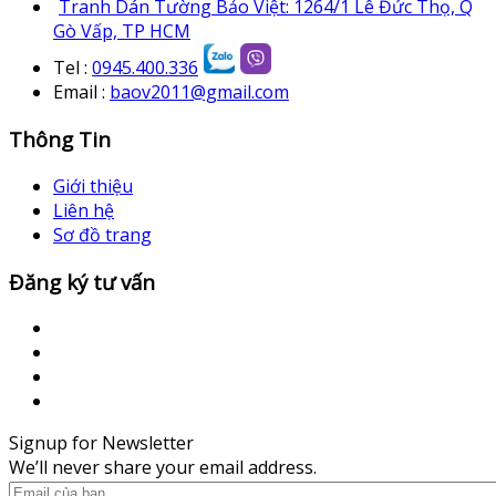
Tranh Dán Tường Bảo Việt: 1264/1 Lê Đức Thọ, Q
Gò Vấp, TP HCM
Tel :
0945.400.336
Email :
baov2011@gmail.com
Thông Tin
Giới thiệu
Liên hệ
Sơ đồ trang
Đăng ký tư vấn
Signup for Newsletter
We’ll never share your email address.