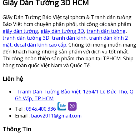
Giấy Dán Tường 3D HCM
Giấy Dán Tường Bảo Việt tại tphcm & Tranh dán tường
Bảo Việt hcm chuyên phân phối, thi công các sản phẩm
giấy dán tường
,
giấy dán tường 3D
,
tranh dán tường
,
tranh dán tường 3D
,
tranh dán kính
,
tranh dán kính 2
mặt
,
decal dán kính cao cấp
. Chúng tôi mong muốn mang
đến khách hàng những sản phẩm với dịch vụ tốt nhất.
Thi công hoàn thiện sản phẩm cho bạn tại TPHCM. Ship
hàng toàn quốc Việt Nam và Quốc Tế.
Liên hệ
Tranh Dán Tường Bảo Việt: 1264/1 Lê Đức Thọ, Q
Gò Vấp, TP HCM
Tel :
0945.400.336
Email :
baov2011@gmail.com
Thông Tin