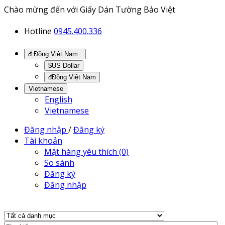
Chào mừng đến với Giấy Dán Tường Bảo Việt
Hotline
0945.400.336
đ Đồng Việt Nam
$US Dollar
đĐồng Việt Nam
Vietnamese
English
Vietnamese
Đăng nhập
/
Đăng ký
Tài khoản
Mặt hàng yêu thích (0)
So sánh
Đăng ký
Đăng nhập