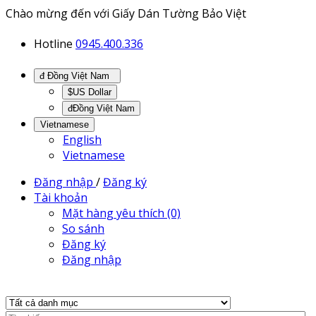
Chào mừng đến với Giấy Dán Tường Bảo Việt
Hotline
0945.400.336
đ Đồng Việt Nam
$US Dollar
đĐồng Việt Nam
Vietnamese
English
Vietnamese
Đăng nhập
/
Đăng ký
Tài khoản
Mặt hàng yêu thích (0)
So sánh
Đăng ký
Đăng nhập