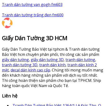
Tranh dán tường van gogh fm603
Tranh dán tường trắng đen fm600
Giấy Dán Tường 3D HCM
Giấy Dán Tường Bảo Việt tại tphcm & Tranh dán tường
Bảo Việt hcm chuyên phân phối, thi công các sản phẩm
giấy dán tường
,
giấy dán tường 3D
,
tranh dán tường
,
tranh dán tường 3D
,
tranh dán kính
,
tranh dán kính 2
mặt
,
decal dán kính cao cấp
. Chúng tôi mong muốn mang
đến khách hàng những sản phẩm với dịch vụ tốt nhất.
Thi công hoàn thiện sản phẩm cho bạn tại TPHCM. Ship
hàng toàn quốc Việt Nam và Quốc Tế.
Liên hệ
Tranh Dán Tường Bảo Việt: 1264/1 Lê Đức Thọ, Q