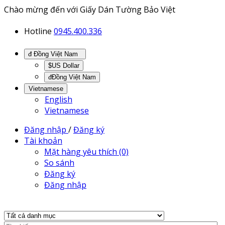
Chào mừng đến với Giấy Dán Tường Bảo Việt
Hotline
0945.400.336
đ Đồng Việt Nam
$US Dollar
đĐồng Việt Nam
Vietnamese
English
Vietnamese
Đăng nhập
/
Đăng ký
Tài khoản
Mặt hàng yêu thích (0)
So sánh
Đăng ký
Đăng nhập