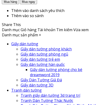
Thêm vào danh sách yêu thích
Thêm vào so sánh
Share This
Danh mục
Giỏ hàng
Tài khoản
Tìm kiếm
Vừa xem
Danh mục sản phẩm
×
Giấy dán tường
Giấy dán tường phòng khách
Giấy dán tường phòng ngủ
Giấy dán tường trẻ em
Giấy dán tường hàn quốc
Giấy dán tường phòng cho bé
dreamword 2019
Giấy Dán Tường Giả Đá
Giấy dán tường 3D
Tranh dán tường
Tranh giấy dán tường 3d trang trí
Tranh Dán Tường Thác Nước