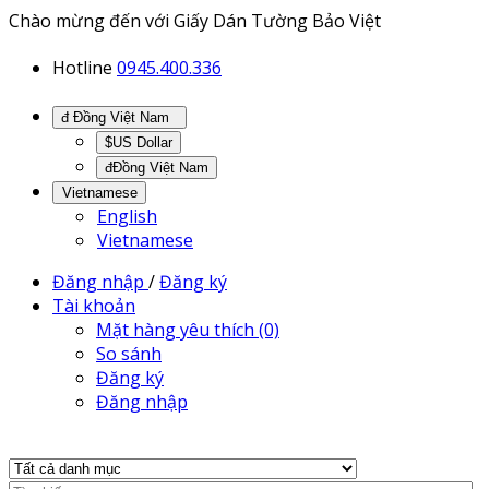
Chào mừng đến với Giấy Dán Tường Bảo Việt
Hotline
0945.400.336
đ Đồng Việt Nam
$US Dollar
đĐồng Việt Nam
Vietnamese
English
Vietnamese
Đăng nhập
/
Đăng ký
Tài khoản
Mặt hàng yêu thích (0)
So sánh
Đăng ký
Đăng nhập