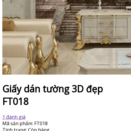
Giấy dán tường 3D đẹp
FT018
1 đánh giá
Mã sản phẩm:
FT018
Tình trạng:
Còn hàng