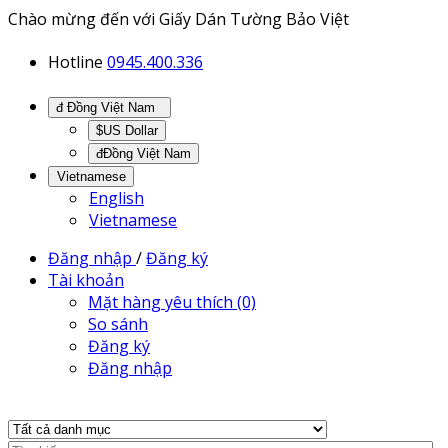
Chào mừng đến với Giấy Dán Tường Bảo Việt
Hotline
0945.400.336
đ Đồng Việt Nam
$US Dollar
đĐồng Việt Nam
Vietnamese
English
Vietnamese
Đăng nhập
/
Đăng ký
Tài khoản
Mặt hàng yêu thích (0)
So sánh
Đăng ký
Đăng nhập