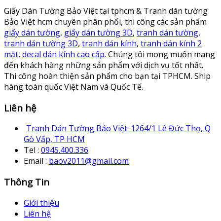
Giấy Dán Tường Bảo Việt tại tphcm & Tranh dán tường
Bảo Việt hcm chuyên phân phối, thi công các sản phẩm
giấy dán tường
,
giấy dán tường 3D
,
tranh dán tường
,
tranh dán tường 3D
,
tranh dán kính
,
tranh dán kính 2
mặt
,
decal dán kính cao cấp
. Chúng tôi mong muốn mang
đến khách hàng những sản phẩm với dịch vụ tốt nhất.
Thi công hoàn thiện sản phẩm cho bạn tại TPHCM. Ship
hàng toàn quốc Việt Nam và Quốc Tế.
Liên hệ
Tranh Dán Tường Bảo Việt: 1264/1 Lê Đức Thọ, Q
Gò Vấp, TP HCM
Tel :
0945.400.336
Email :
baov2011@gmail.com
Thông Tin
Giới thiệu
Liên hệ