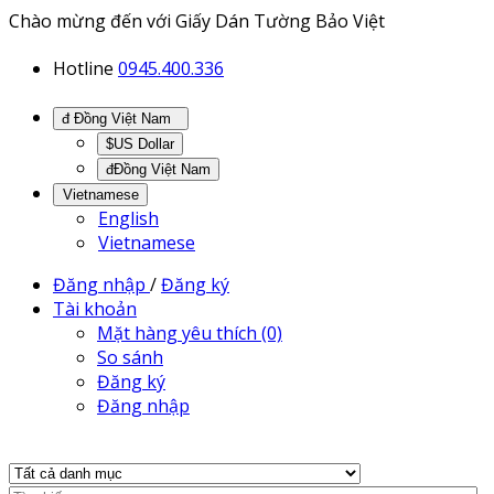
Chào mừng đến với Giấy Dán Tường Bảo Việt
Hotline
0945.400.336
đ Đồng Việt Nam
$US Dollar
đĐồng Việt Nam
Vietnamese
English
Vietnamese
Đăng nhập
/
Đăng ký
Tài khoản
Mặt hàng yêu thích (0)
So sánh
Đăng ký
Đăng nhập