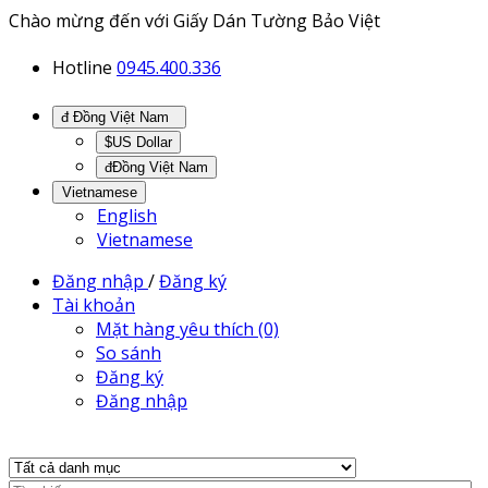
Chào mừng đến với Giấy Dán Tường Bảo Việt
Hotline
0945.400.336
đ Đồng Việt Nam
$US Dollar
đĐồng Việt Nam
Vietnamese
English
Vietnamese
Đăng nhập
/
Đăng ký
Tài khoản
Mặt hàng yêu thích (0)
So sánh
Đăng ký
Đăng nhập