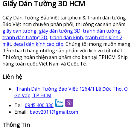
Giấy Dán Tường 3D HCM
Giấy Dán Tường Bảo Việt tại tphcm & Tranh dán tường
Bảo Việt hcm chuyên phân phối, thi công các sản phẩm
giấy dán tường
,
giấy dán tường 3D
,
tranh dán tường
,
tranh dán tường 3D
,
tranh dán kính
,
tranh dán kính 2
mặt
,
decal dán kính cao cấp
. Chúng tôi mong muốn mang
đến khách hàng những sản phẩm với dịch vụ tốt nhất.
Thi công hoàn thiện sản phẩm cho bạn tại TPHCM. Ship
hàng toàn quốc Việt Nam và Quốc Tế.
Liên hệ
Tranh Dán Tường Bảo Việt: 1264/1 Lê Đức Thọ, Q
Gò Vấp, TP HCM
Tel :
0945.400.336
Email :
baov2011@gmail.com
Thông Tin