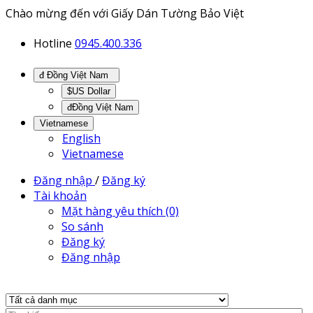
Chào mừng đến với Giấy Dán Tường Bảo Việt
Hotline
0945.400.336
đ Đồng Việt Nam
$US Dollar
đĐồng Việt Nam
Vietnamese
English
Vietnamese
Đăng nhập
/
Đăng ký
Tài khoản
Mặt hàng yêu thích (0)
So sánh
Đăng ký
Đăng nhập