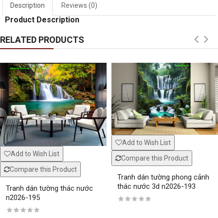
Description
Reviews (0)
Product Description
RELATED PRODUCTS
Window murals tr240
Window mural me
Add to Wish List
Window murals seascape s281
White striped glass
Add to Wish List
Compare this Product
Compare this Product
Tranh dán tường phong cảnh
thác nước 3d n2026-193
Tranh dán tường thác nước
n2026-195