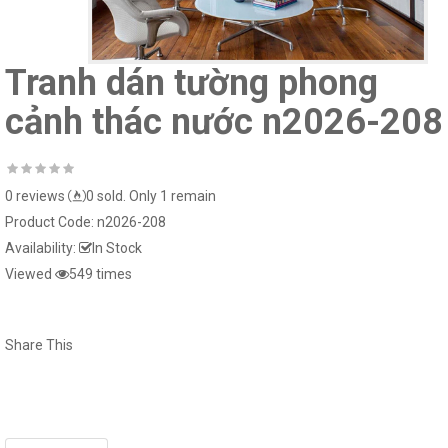
15019-5..
15024-2..
Tranh dán tường phong
cảnh thác nước n2026-208
Giấy dán tường hàn quốc luxury 5001-
Tranh dán kính 3d 
0 reviews
0 sold. Only 1 remain
15018-3..
Product Code:
n2026-208
Availability:
In Stock
Viewed
549 times
Tranh dán tường t
Share This
Giấy dán tường hàn quốc luxury 5001-
15025-1..