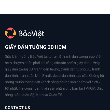
GIẤY DÁN TƯỜNG 3D HCM
Giấy Dán Tường Bảo Việt tại tphcm & Tranh dán tường Bảo Việt
hcm chuyên phân phối, thi công các sản phẩm
giấy dán tường
,
giấy dán tường 3D
,
tranh dán tường
,
tranh dán tường 3D
,
tranh
dán kính
,
tranh dán kính 2 mặt
,
decal dán kính cao cấp
. Chúng tôi
mong muốn mang đến khách hàng những sản phẩm với dịch vụ
tốt nhất. Thi công hoàn thiện sản phẩm cho bạn tại TPHCM. Ship
hàng toàn quốc Việt Nam và Quốc Tế.
CONTACT US