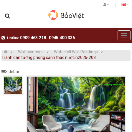
0909.463.218
0945.400.336
Hotline
-
Wall paintings
Waterfall Wall Paintings
Tranh dán tường phong cảnh thác nước n2026-208
Sidebar
Giấy dán tường hàn quốc luxury 5001-
Giấy dán tường hàn
15020-3..
15023-1..
Giấy dán tường hàn quốc luxury 5001-
Giấy dán tường hàn