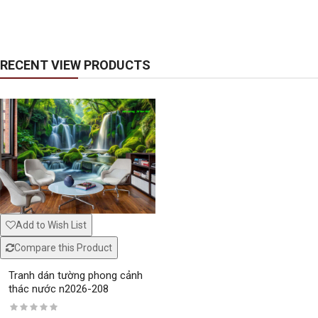
Window murals fi150
White glass decal 
RECENT VIEW PRODUCTS
Window mural me324
White glass decal 
Add to Wish List
Compare this Product
Tranh dán tường phong cảnh
thác nước n2026-208