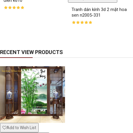
điển k610
Window murals fi150
White glass decal 
Tranh dán kính 3d 2 mặt hoa
sen n2005-331
RECENT VIEW PRODUCTS
Window mural me324
White glass decal 
Add to Wish List