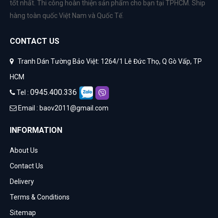
tốt nhất. Thi công hoàn thiện sản phẩm cho bạn tại TPHCM. Ship
hàng toàn quốc Việt Nam và Quốc Tế.
CONTACT US
Tranh Dán Tường Bảo Việt: 1264/1 Lê Đức Thọ, Q Gò Vấp, TP
HCM
0945.400.336
Tel :
Email :
baov2011@gmail.com
INFORMATION
About Us
Contact Us
Delivery
Terms & Conditions
Sitemap