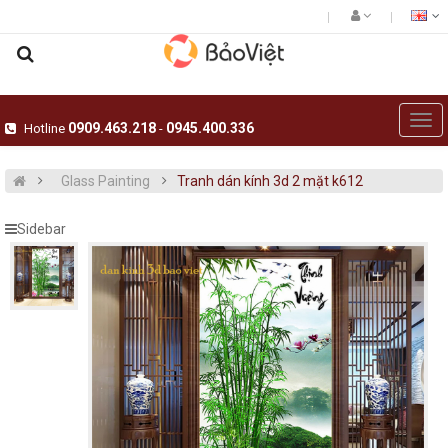
0909.463.218
0945.400.336
Hotline
-
Glass Painting
Tranh dán kính 3d 2 mặt k612
Sidebar
Giấy dán tường hàn quốc luxury 5001-
Tranh dán kính 3d 
15018-3..
Tranh dán tường t
Giấy dán tường hàn quốc luxury 5001-