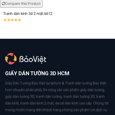
Compare this Product
Tranh dán kính 3d 2 mặt k612
GIẤY DÁN TƯỜNG 3D HCM
Giấy Dán Tường Bảo Việt tại tphcm & Tranh dán tường Bảo Việt
hcm chuyên phân phối, thi công các sản phẩm
giấy dán tường
,
giấy dán tường 3D
,
tranh dán tường
,
tranh dán tường 3D
,
tranh
dán kính
,
tranh dán kính 2 mặt
,
decal dán kính cao cấp
. Chúng tôi
mong muốn mang đến khách hàng những sản phẩm với dịch vụ