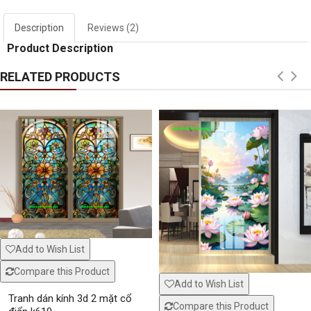
Description
Reviews (2)
Product Description
RELATED PRODUCTS
Window murals tr240
Window mural me
Window murals seascape s281
White striped glass
Add to Wish List
Compare this Product
Add to Wish List
Tranh dán kính 3d 2 mặt cổ
Compare this Product