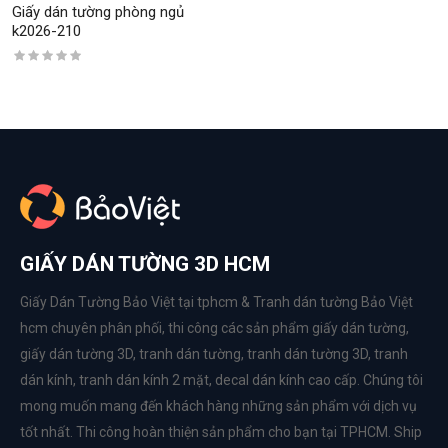
Giấy dán tường phòng ngủ
k2026-210
GIẤY DÁN TƯỜNG 3D HCM
Giấy Dán Tường Bảo Việt tại tphcm & Tranh dán tường Bảo Việt
hcm chuyên phân phối, thi công các sản phẩm
giấy dán tường
,
giấy dán tường 3D
,
tranh dán tường
,
tranh dán tường 3D
,
tranh
dán kính
,
tranh dán kính 2 mặt
,
decal dán kính cao cấp
. Chúng tôi
mong muốn mang đến khách hàng những sản phẩm với dịch vụ
tốt nhất. Thi công hoàn thiện sản phẩm cho bạn tại TPHCM. Ship