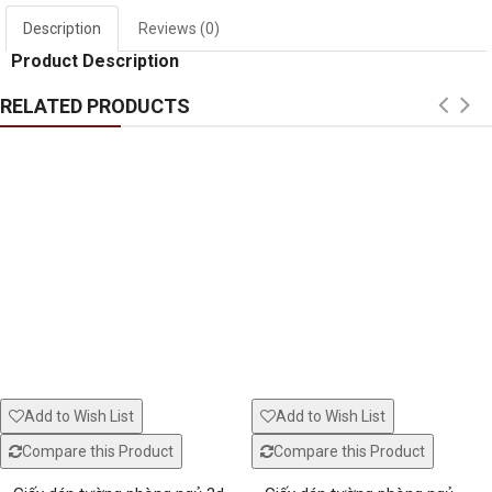
Description
Reviews (0)
Window mural me324
White glass decal 
Product Description
RELATED PRODUCTS
Add to Wish List
Add to Wish List
Compare this Product
Compare this Product