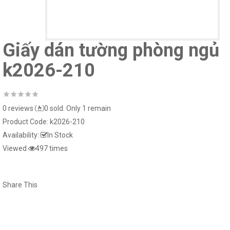
Giấy dán tường hàn quốc luxury 5001-
Giấy dán tường phòng ngủ
15021-1..
k2026-210
0 reviews
0 sold. Only 1 remain
Window murals tr240
Window mural me
Product Code:
k2026-210
Availability:
In Stock
Viewed
497 times
Window murals seascape s281
White striped glass
Share This
Window murals fi150
White glass decal 