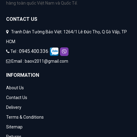
hàng toàn quốc Việt Nam và Quốc Tế.
CONTACT US
Tranh Dán Tường Bảo Việt: 1264/1 Lê Đức Thọ, Q Gò Vấp, TP
HCM
0945.400.336
Tel :
Email :
baov2011@gmail.com
INFORMATION
About Us
Contact Us
Delivery
Terms & Conditions
Sitemap
Returns