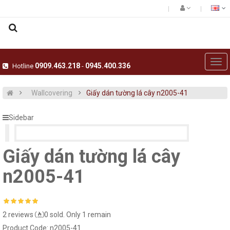
0909.463.218
0945.400.336
Hotline
-
Giấy dán tường hàn quốc 5001-15020-2
Giấy dán tường hàn
Wallcovering
Giấy dán tường lá cây n2005-41
15020-1..
Sidebar
Giấy dán tường hàn quốc luxury 5001-
15018-4..
Giấy dán tường hàn
Giấy dán tường lá cây
15021-1..
n2005-41
Giấy dán tường hàn quốc luxury 5001-
15021-3..
Giấy dán tường ph
2 reviews
0 sold. Only 1 remain
Product Code:
n2005-41