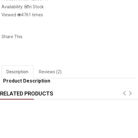
Availability:
In Stock
Giấy dán tường hàn quốc luxury 5001-
Tranh dán kính 3d
Viewed
4761 times
15022-1..
Share This
Window murals tr240
Window mural me
Description
Reviews (2)
Product Description
Window murals seascape s281
White striped glass
RELATED PRODUCTS
Window murals fi150
White glass decal 