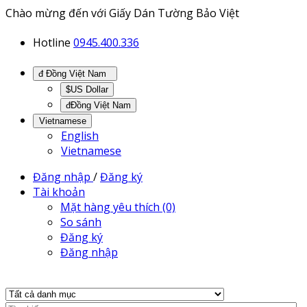
Chào mừng đến với Giấy Dán Tường Bảo Việt
Hotline
0945.400.336
đ Đồng Việt Nam
$US Dollar
đĐồng Việt Nam
Vietnamese
English
Vietnamese
Đăng nhập
/
Đăng ký
Tài khoản
Mặt hàng yêu thích (0)
So sánh
Đăng ký
Đăng nhập