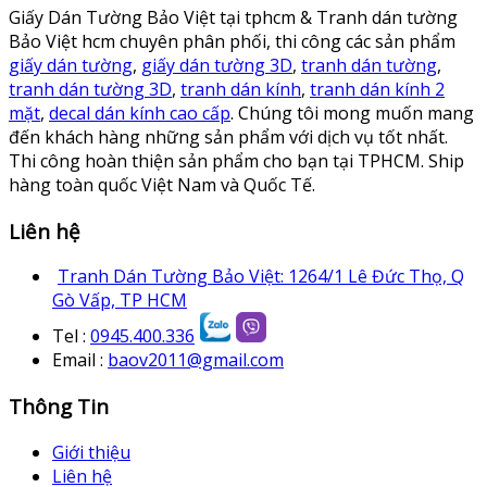
Giấy Dán Tường Bảo Việt tại tphcm & Tranh dán tường
Bảo Việt hcm chuyên phân phối, thi công các sản phẩm
giấy dán tường
,
giấy dán tường 3D
,
tranh dán tường
,
tranh dán tường 3D
,
tranh dán kính
,
tranh dán kính 2
mặt
,
decal dán kính cao cấp
. Chúng tôi mong muốn mang
đến khách hàng những sản phẩm với dịch vụ tốt nhất.
Thi công hoàn thiện sản phẩm cho bạn tại TPHCM. Ship
hàng toàn quốc Việt Nam và Quốc Tế.
Liên hệ
Tranh Dán Tường Bảo Việt: 1264/1 Lê Đức Thọ, Q
Gò Vấp, TP HCM
Tel :
0945.400.336
Email :
baov2011@gmail.com
Thông Tin
Giới thiệu
Liên hệ