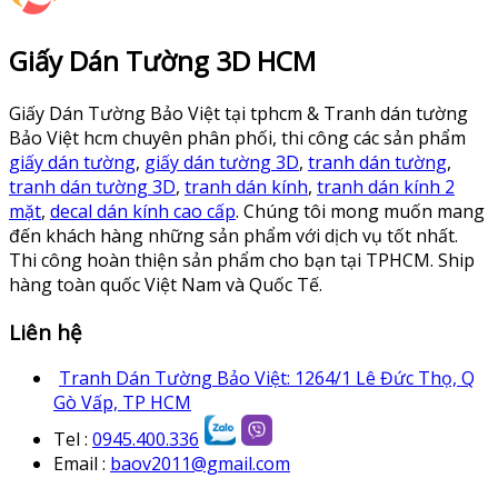
Giấy Dán Tường 3D HCM
Giấy Dán Tường Bảo Việt tại tphcm & Tranh dán tường
Bảo Việt hcm chuyên phân phối, thi công các sản phẩm
giấy dán tường
,
giấy dán tường 3D
,
tranh dán tường
,
tranh dán tường 3D
,
tranh dán kính
,
tranh dán kính 2
mặt
,
decal dán kính cao cấp
. Chúng tôi mong muốn mang
đến khách hàng những sản phẩm với dịch vụ tốt nhất.
Thi công hoàn thiện sản phẩm cho bạn tại TPHCM. Ship
hàng toàn quốc Việt Nam và Quốc Tế.
Liên hệ
Tranh Dán Tường Bảo Việt: 1264/1 Lê Đức Thọ, Q
Gò Vấp, TP HCM
Tel :
0945.400.336
Email :
baov2011@gmail.com