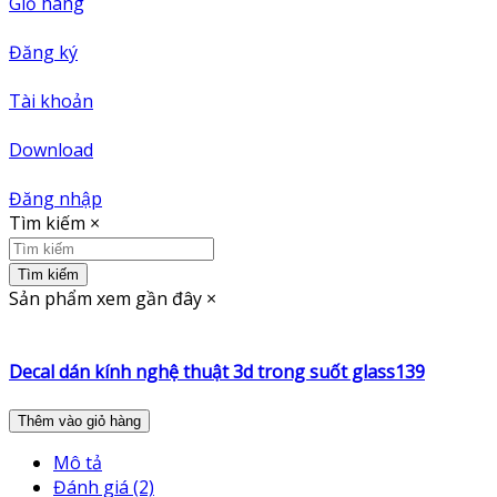
Giỏ hàng
Đăng ký
Tài khoản
Download
Đăng nhập
Tìm kiếm
×
Tìm kiếm
Sản phẩm xem gần đây
×
Decal dán kính nghệ thuật 3d trong suốt glass139
Thêm vào giỏ hàng
Mô tả
Đánh giá (2)