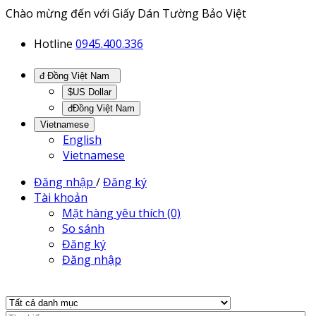
Chào mừng đến với Giấy Dán Tường Bảo Việt
Hotline
0945.400.336
đ Đồng Việt Nam
$US Dollar
đĐồng Việt Nam
Vietnamese
English
Vietnamese
Đăng nhập
/
Đăng ký
Tài khoản
Mặt hàng yêu thích (0)
So sánh
Đăng ký
Đăng nhập