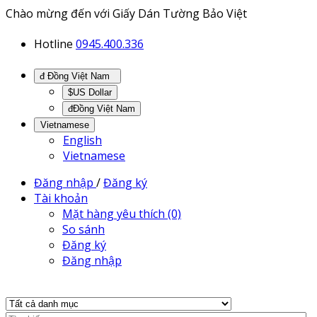
Chào mừng đến với Giấy Dán Tường Bảo Việt
Hotline
0945.400.336
đ Đồng Việt Nam
$US Dollar
đĐồng Việt Nam
Vietnamese
English
Vietnamese
Đăng nhập
/
Đăng ký
Tài khoản
Mặt hàng yêu thích (0)
So sánh
Đăng ký
Đăng nhập