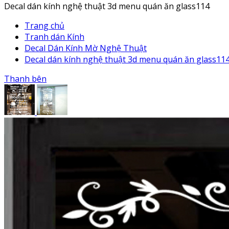
Decal dán kính nghệ thuật 3d menu quán ăn glass114
Trang chủ
Tranh dán Kính
Decal Dán Kính Mờ Nghệ Thuật
Decal dán kính nghệ thuật 3d menu quán ăn glass11
Thanh bên