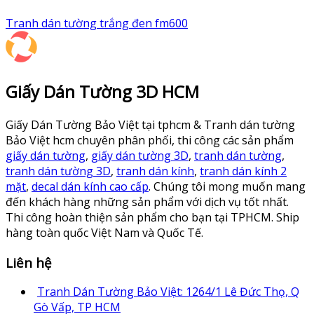
Tranh dán tường trắng đen fm600
Giấy Dán Tường 3D HCM
Giấy Dán Tường Bảo Việt tại tphcm & Tranh dán tường
Bảo Việt hcm chuyên phân phối, thi công các sản phẩm
giấy dán tường
,
giấy dán tường 3D
,
tranh dán tường
,
tranh dán tường 3D
,
tranh dán kính
,
tranh dán kính 2
mặt
,
decal dán kính cao cấp
. Chúng tôi mong muốn mang
đến khách hàng những sản phẩm với dịch vụ tốt nhất.
Thi công hoàn thiện sản phẩm cho bạn tại TPHCM. Ship
hàng toàn quốc Việt Nam và Quốc Tế.
Liên hệ
Tranh Dán Tường Bảo Việt: 1264/1 Lê Đức Thọ, Q
Gò Vấp, TP HCM