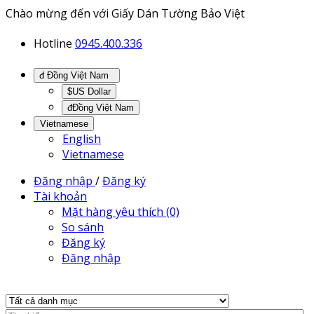
Chào mừng đến với Giấy Dán Tường Bảo Việt
Hotline
0945.400.336
đ Đồng Việt Nam
$US Dollar
đĐồng Việt Nam
Vietnamese
English
Vietnamese
Đăng nhập
/
Đăng ký
Tài khoản
Mặt hàng yêu thích (0)
So sánh
Đăng ký
Đăng nhập