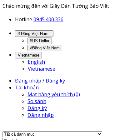
Chào mừng đến với Giấy Dán Tường Bảo Việt
Hotline
0945.400.336
đ Đồng Việt Nam
$US Dollar
đĐồng Việt Nam
Vietnamese
English
Vietnamese
Đăng nhập
/
Đăng ký
Tài khoản
Mặt hàng yêu thích (0)
So sánh
Đăng ký
Đăng nhập