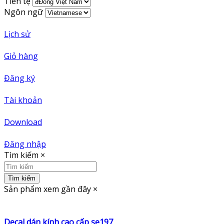
Tiền tệ
Ngôn ngữ
Lịch sử
Giỏ hàng
Đăng ký
Tài khoản
Download
Đăng nhập
Tìm kiếm
×
Tìm kiếm
Sản phẩm xem gần đây
×
Decal dán kính cao cấp se197