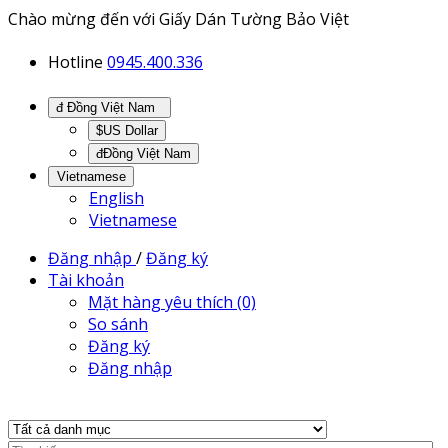
Chào mừng đến với Giấy Dán Tường Bảo Việt
Hotline
0945.400.336
đ Đồng Việt Nam
$US Dollar
đĐồng Việt Nam
Vietnamese
English
Vietnamese
Đăng nhập
/
Đăng ký
Tài khoản
Mặt hàng yêu thích (0)
So sánh
Đăng ký
Đăng nhập