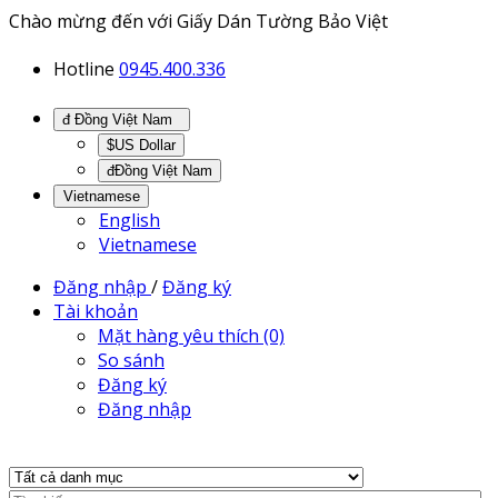
Chào mừng đến với Giấy Dán Tường Bảo Việt
Hotline
0945.400.336
đ Đồng Việt Nam
$US Dollar
đĐồng Việt Nam
Vietnamese
English
Vietnamese
Đăng nhập
/
Đăng ký
Tài khoản
Mặt hàng yêu thích (0)
So sánh
Đăng ký
Đăng nhập