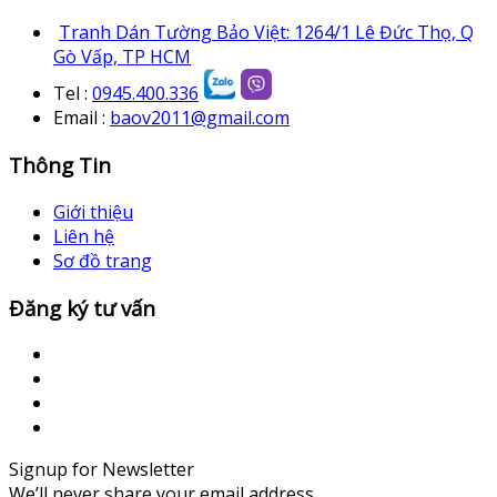
Tranh Dán Tường Bảo Việt: 1264/1 Lê Đức Thọ, Q
Gò Vấp, TP HCM
Tel :
0945.400.336
Email :
baov2011@gmail.com
Thông Tin
Giới thiệu
Liên hệ
Sơ đồ trang
Đăng ký tư vấn
Signup for Newsletter
We’ll never share your email address.