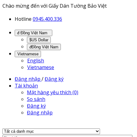
Chào mừng đến với Giấy Dán Tường Bảo Việt
Hotline
0945.400.336
đ Đồng Việt Nam
$US Dollar
đĐồng Việt Nam
Vietnamese
English
Vietnamese
Đăng nhập
/
Đăng ký
Tài khoản
Mặt hàng yêu thích (0)
So sánh
Đăng ký
Đăng nhập