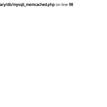
rary/db/mysqli_memcached.php
on line
98