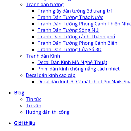
Tranh dán tường
Tranh giấy dán tường 3d trang trí
Tranh Dán Tường Thác Nước
Tranh Dán Tường Phong Cảnh Thiên Nhi
Tranh Dán Tường Sông Núi
Tranh Dán Tường cảnh Thành phố
Tranh Dán Tường Phong Cảnh Biển
Tranh Dán Tường Cửa Sổ 3D
Tranh dán Kính
Decal Dán Kính Mờ Nghệ Thuật
Phim dán kính chống nắng cách nhiệt
Decal dán kính cao cấp
Decal dán kính 3D 2 mặt cho tiệm Nails Sp
Blog
Tin tức
Tư vấn
Hướng dẫn thi công
Giới thiệu